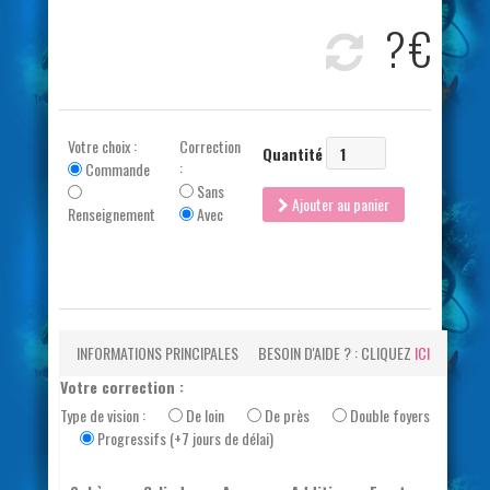
?
€
Votre choix :
Correction
Quantité
:
Commande
Sans
Ajouter au panier
Renseignement
Avec
INFORMATIONS PRINCIPALES
BESOIN D'AIDE ? : CLIQUEZ
ICI
Votre correction :
Type de vision :
De loin
De près
Double foyers
Progressifs (+7 jours de délai)