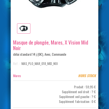
Masque de plongée, Mares, X Vision Mid
Noir
délai standard 14 j (0€), Avec, Commande
Réf. :
MAS_PLO_MAR_018_MID_NOI
Disponibilité:
Mares
HORS STOCK
Produit :
59,95 €
Supplément oeil droit :
?
€
Supplément oeil gauche :
?
€
Supplément fabrication :
0
€