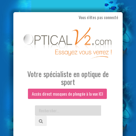
Vous n'êtes pas connecté
Aller
au
contenu
Votre spécialiste en optique de
sport
Accès direct masques de plongée à la vue ICI