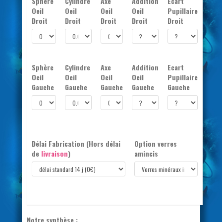
Sphère
Cylindre
Axe
Addition
Ecart
Oeil
Oeil
Oeil
Oeil
Pupillaire
Droit
Droit
Droit
Droit
Droit
Sphère
Cylindre
Axe
Addition
Ecart
Oeil
Oeil
Oeil
Oeil
Pupillaire
Gauche
Gauche
Gauche
Gauche
Gauche
Délai Fabrication
(Hors délai
Option verres
de
livraison
)
amincis
Notre synthèse :