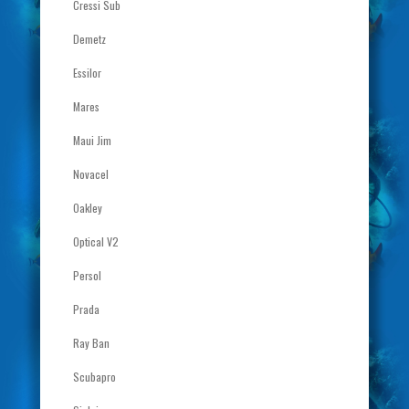
Cressi Sub
Demetz
Essilor
Mares
Maui Jim
Novacel
Oakley
Optical V2
Persol
Prada
Ray Ban
Scubapro