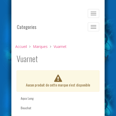
Basculer
la
navigation
Categories
Basculer
la
navigation
Accueil
Marques
Vuarnet
Vuarnet
Aucun produit de cette marque n'est disponible
Aqua Lung
Beuchat