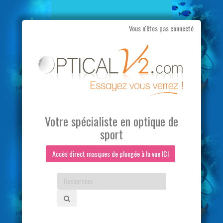
Vous n'êtes pas connecté
Aller
au
contenu
Votre spécialiste en optique de
sport
Accès direct masques de plongée à la vue ICI