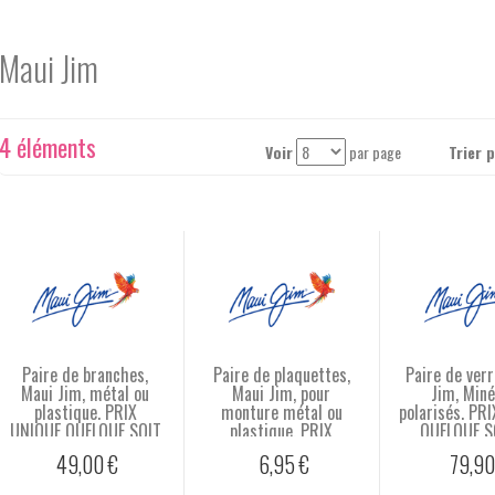
Maui Jim
4 éléments
Voir
par page
Trier 
Paire de branches,
Paire de plaquettes,
Paire de verr
Maui Jim, métal ou
Maui Jim, pour
Jim, Min
plastique. PRIX
monture métal ou
polarisés. PR
UNIQUE QUELQUE SOIT
plastique. PRIX
QUELQUE S
LA REFERENCE.
UNIQUE QUELQUE SOIT
REFEREN
49,00 €
6,95 €
79,90
LA REFERENCE.