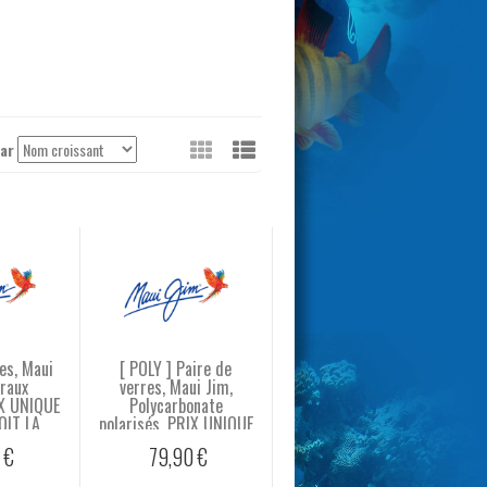
Voir
par
en
tant
que:
es, Maui
[ POLY ] Paire de
éraux
verres, Maui Jim,
IX UNIQUE
Polycarbonate
OIT LA
polarisés. PRIX UNIQUE
CE.
QUELQUE SOIT LA
 €
79,90 €
REFERENCE.