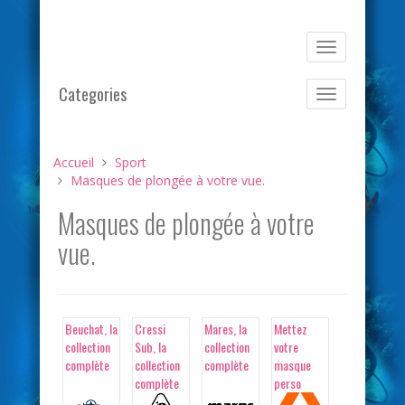
Basculer
la
navigation
Categories
Basculer
la
navigation
Accueil
Sport
Masques de plongée à votre vue.
Masques de plongée à votre
vue.
Beuchat, la
Cressi
Mares, la
Mettez
collection
Sub, la
collection
votre
complète
collection
complète
masque
complète
perso
APEKS à