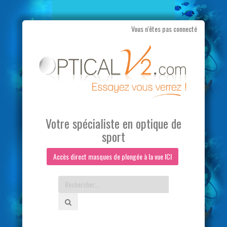
Vous n'êtes pas connecté
Aller
au
contenu
Votre spécialiste en optique de
sport
Accès direct masques de plongée à la vue ICI